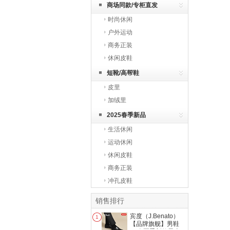
商场同款/专柜直发
时尚休闲
户外运动
商务正装
休闲皮鞋
短靴/高帮鞋
皮里
加绒里
2025春季新品
生活休闲
运动休闲
休闲皮鞋
商务正装
冲孔皮鞋
销售排行
宾度（J.Benato）
1
【品牌旗舰】男鞋