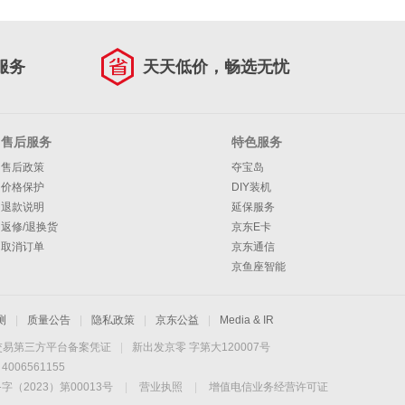
服务
天天低价，畅选无忧
售后服务
特色服务
售后政策
夺宝岛
价格保护
DIY装机
退款说明
延保服务
返修/退换货
京东E卡
取消订单
京东通信
京鱼座智能
测
|
质量公告
|
隐私政策
|
京东公益
|
Media & IR
交易第三方平台备案凭证
|
新出发京零 字第大120007号
06561155
2023）第00013号
|
营业执照
|
增值电信业务经营许可证