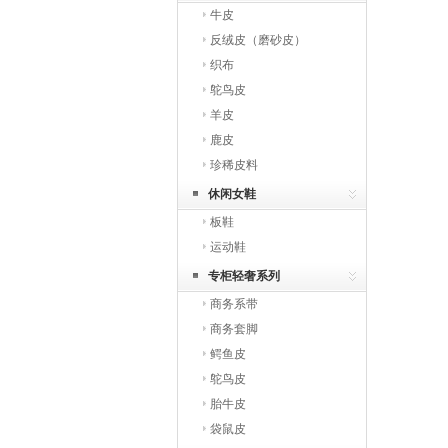
牛皮
反绒皮（磨砂皮）
织布
鸵鸟皮
羊皮
鹿皮
珍稀皮料
休闲女鞋
板鞋
运动鞋
专柜轻奢系列
商务系带
商务套脚
鳄鱼皮
鸵鸟皮
胎牛皮
袋鼠皮