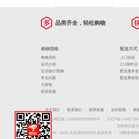
品类齐全，轻松购物
购物指南
配送方式
购物流程
上门自提
会员介绍
211限时达
生活旅行/团购
配送服务查
常见问题
配送费收取
大家电
联系客服
关于我们
|
联系我们
|
联系客服
|
合作招商
|
商
京公网安备 11000002000088号
|
京ICP备1104170
互联网出版许
Copyright © 2004 -
2026
京东JINGDONG 版权所有
|
消费者维权热
手机扫一扫，劲爆优