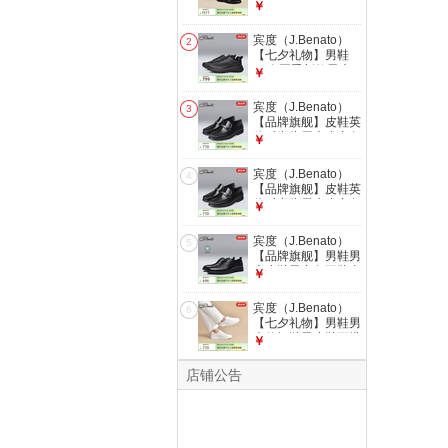
26春夏季新款男士
￥
商务正装皮鞋男真皮
一脚蹬单鞋 黑色 39
宾度（J.Benato）
2
(245mm)
【七夕礼物】男鞋
26春夏季新款男士
￥
透气运动鞋网面厚底
增高休闲鞋 黑色 42
宾度（J.Benato）
3
(260mm)
【品牌旗舰】皮鞋英
伦时尚头层牛皮商务
￥
休闲鞋男士套脚舒适
爸爸鞋 黑色 40
宾度（J.Benato）
4
【品牌旗舰】皮鞋英
伦时尚头层牛皮商务
￥
休闲鞋男士套脚舒适
爸爸鞋 黑色 42
宾度（J.Benato）
5
【品牌旗舰】男鞋男
士皮鞋男商务正装真
￥
皮夏季系带德比鞋青
年婚鞋 黑色 38
宾度（J.Benato）
6
【七夕礼物】男鞋男
士休闲鞋男皮鞋百搭
￥
小白鞋纯白色透气板
鞋潮 白色 40
店铺公告