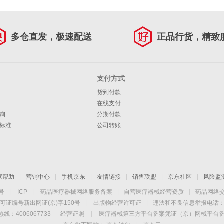
多仓直发，极速配送
正品行货，精致
支付方式
货到付款
在线支付
询
分期付款
标准
公司转账
家帮助
|
营销中心
|
手机京东
|
友情链接
|
销售联盟
|
京东社区
|
风险监
4号
|
ICP
|
药品医疗器械网络服务备案
|
自营医疗器械经营资质
|
药品网络
可证编号新出网证(京)字150号
|
出版物经营许可证
|
违法和不良信息举报电话：40
线：4006067733
经营证照
|
医疗器械第三方平台备案凭证（京）网械平台备字（