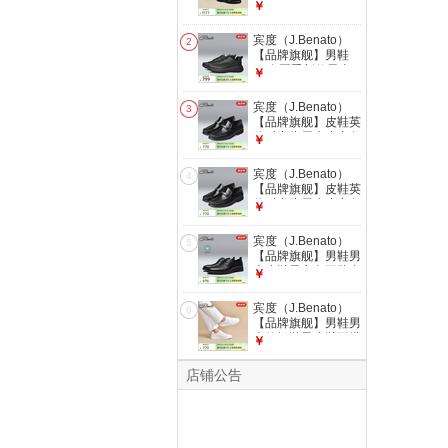
26春夏季新款男士
￥
商务正装皮鞋男真皮
一脚蹬单鞋 黑色 39
宾度（J.Benato）
2
(245mm)
【品牌旗舰】男鞋
26春夏季新款男士
￥
透气运动鞋网面厚底
增高休闲鞋 黑色 42
宾度（J.Benato）
3
(260mm)
【品牌旗舰】皮鞋英
伦时尚头层牛皮商务
￥
休闲鞋男士套脚舒适
爸爸鞋 黑色 40
宾度（J.Benato）
4
【品牌旗舰】皮鞋英
伦时尚头层牛皮商务
￥
休闲鞋男士套脚舒适
爸爸鞋 黑色 42
宾度（J.Benato）
5
【品牌旗舰】男鞋男
士皮鞋男商务正装真
￥
皮夏季系带德比鞋青
年婚鞋 黑色 38
宾度（J.Benato）
6
【品牌旗舰】男鞋男
士休闲鞋男皮鞋百搭
￥
小白鞋纯白色透气板
鞋潮 白色 41
店铺公告