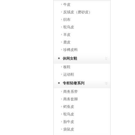
牛皮
反绒皮（磨砂皮）
织布
鸵鸟皮
羊皮
鹿皮
珍稀皮料
休闲女鞋
板鞋
运动鞋
专柜轻奢系列
商务系带
商务套脚
鳄鱼皮
鸵鸟皮
胎牛皮
袋鼠皮