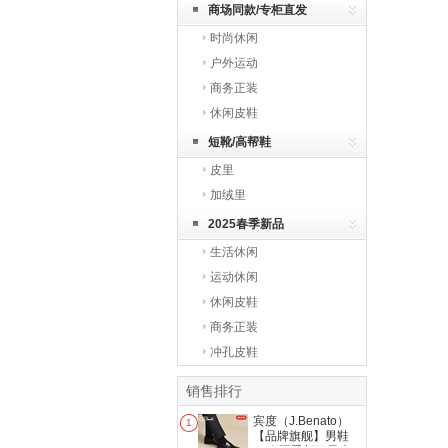
商场同款/专柜直发
时尚休闲
户外运动
商务正装
休闲皮鞋
短靴/高帮鞋
皮里
加绒里
2025春季新品
生活休闲
运动休闲
休闲皮鞋
商务正装
冲孔皮鞋
销售排行
宾度（J.Benato）
1
【品牌旗舰】男鞋