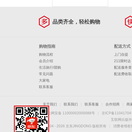
品类齐全，轻松购物
购物指南
配送方式
购物流程
上门自提
会员介绍
211限时达
生活旅行/团购
配送服务查
常见问题
配送费收取
大家电
联系客服
关于我们
|
联系我们
|
联系客服
|
合作招商
|
商
京公网安备 11000002000088号
|
京ICP备1104170
互联网出版许
Copyright © 2004 -
2026
京东JINGDONG 版权所有
|
消费者维权热