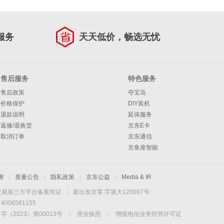
服务
天天低价，畅选无忧
售后服务
特色服务
售后政策
夺宝岛
价格保护
DIY装机
退款说明
延保服务
返修/退换货
京东E卡
取消订单
京东通信
京鱼座智能
测
|
质量公告
|
隐私政策
|
京东公益
|
Media & IR
交易第三方平台备案凭证
|
新出发京零 字第大120007号
06561155
2023）第00013号
|
营业执照
|
增值电信业务经营许可证