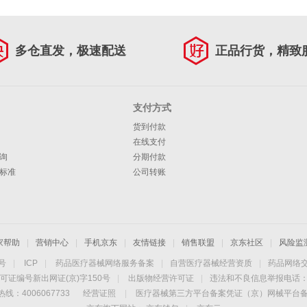
多仓直发，极速配送
正品行货，精致
支付方式
货到付款
在线支付
询
分期付款
标准
公司转账
家帮助
|
营销中心
|
手机京东
|
友情链接
|
销售联盟
|
京东社区
|
风险监
4号
|
ICP
|
药品医疗器械网络服务备案
|
自营医疗器械经营资质
|
药品网络
可证编号新出网证(京)字150号
|
出版物经营许可证
|
违法和不良信息举报电话：40
线：4006067733
经营证照
|
医疗器械第三方平台备案凭证（京）网械平台备字（